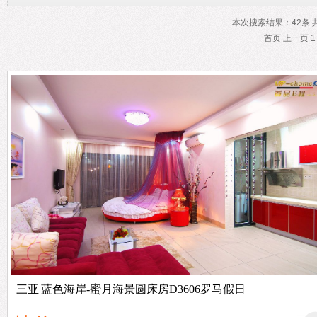
本次搜索结果：42条 共
首页 上一页 
三亚|蓝色海岸-蜜月海景圆床房D3606罗马假日