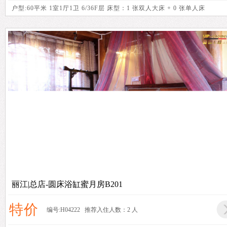
户型:60平米 1室1厅1卫 6/36F层 床型：1 张双人大床 + 0 张单人床
丽江|总店-圆床浴缸蜜月房B201
特价
编号:H04222 推荐入住人数：2 人