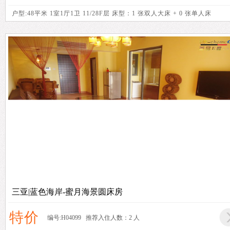
户型:48平米 1室1厅1卫 11/28F层 床型：1 张双人大床 + 0 张单人床
三亚|蓝色海岸-蜜月海景圆床房
特价
编号:H04099 推荐入住人数：2 人