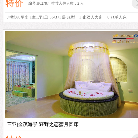
特价
编号:H02787 推荐入住人数：2 人
户型:60平米 1室1厅1卫 36/37F层 床型：1 张双人大床 + 0 张单人床
三亚|金茂海景-狂野之恋蜜月圆床