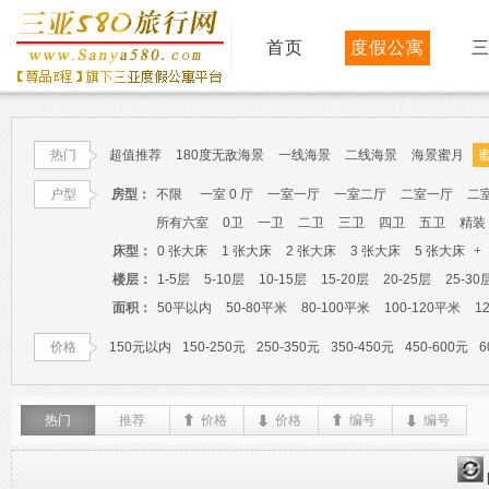
首页
度假公寓
热门
超值推荐
180度无敌海景
一线海景
二线海景
海景蜜月
户型
房型：
不限
一室 0 厅
一室一厅
一室二厅
二室一厅
二
所有六室
0卫
一卫
二卫
三卫
四卫
五卫
精装
床型：
0 张大床
1 张大床
2 张大床
3 张大床
5 张大床
+
楼层：
1-5层
5-10层
10-15层
15-20层
20-25层
25-30
面积：
50平以内
50-80平米
80-100平米
100-120平米
1
价格
150元以内
150-250元
250-350元
350-450元
450-600元
6
热门
推荐
价格
价格
编号
编号