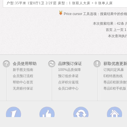
户型:35平米 1室0厅1卫 2/2F层 床型：1 张双人大床 + 0 张单人床
Price cursor 工具选项：搜索结果中的价
本次搜索结果：42条 共
首页 上一页 
本次查询执行时
会员使用帮助
品牌预订保证
获取优惠更
新手图文指南
100%品质保障
订阅闪定风暴
会员预订流程
预订低价承诺
E程特惠热线
帮助中心首页
点评积分返现
尊品E程新浪微
无房赔付保证
会员口碑中心
尊品E程手机版