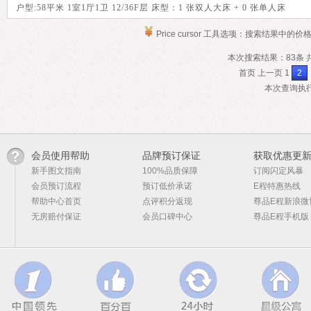
户型:58平米 1室1厅1卫 12/36F层 床型：1 张双人大床 + 0 张单人床
Price cursor 工具选项：搜索结果中的价
本次搜索结果：83条 共
首页 上一页 1
2
本次查询执行时
会员使用帮助
品牌预订保证
获取优惠更
新手图文指南
100%品质保障
订阅闪定风暴
会员预订流程
预订低价承诺
E程特惠热线
帮助中心首页
点评积分返现
尊品E程新浪微
无房赔付保证
会员口碑中心
尊品E程手机版