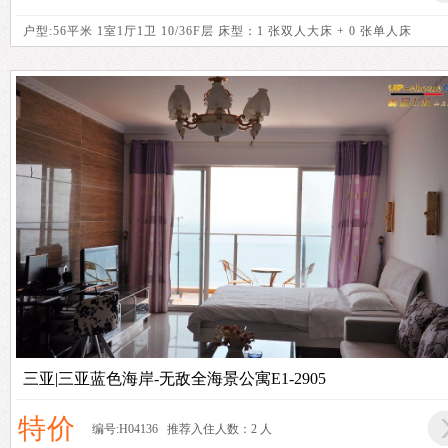
户型:56平米 1室1厅1卫 10/36F层 床型：1 张双人大床 + 0 张单人床
三亚|三亚蓝色海岸-无敌全海景公寓E1-2905
特价
编号:H04136 推荐入住人数：2 人