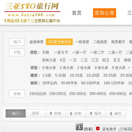
首页
度假公寓
热门
超值推荐
180度无敌海景
一线海景
二线海景
海景蜜月
户型
房型：
不限
一室 0 厅
一室一厅
一室二厅
二室一厅
二
所有六室
0卫
一卫
二卫
三卫
四卫
五卫
精装
床型：
0 张大床
1 张大床
2 张大床
3 张大床
5 张大床
+
楼层：
1-5层
5-10层
10-15层
15-20层
20-25层
25-30
面积：
50平以内
50-80平米
80-100平米
100-120平米
1
价格
150元以内
150-250元
250-350元
350-450元
450-600元
6
热门
推荐
价格
价格
编号
编号
[搜索]
蓝色海岸（兰海花