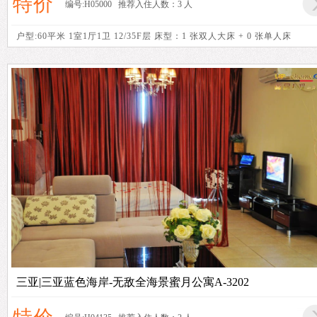
特价
编号:H05000 推荐入住人数：3 人
户型:60平米 1室1厅1卫 12/35F层 床型：1 张双人大床 + 0 张单人床
三亚|三亚蓝色海岸-无敌全海景蜜月公寓A-3202