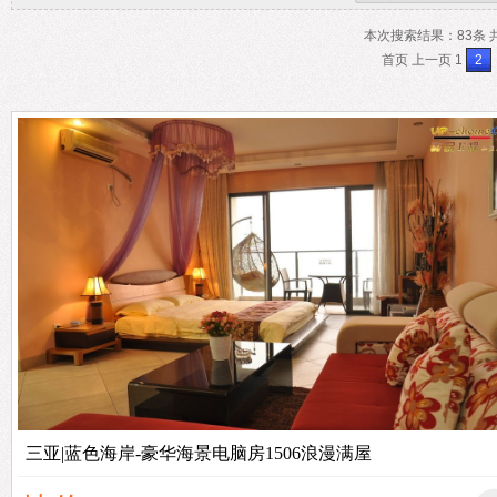
本次搜索结果：83条 共
首页 上一页 1
2
三亚|蓝色海岸-豪华海景电脑房1506浪漫满屋