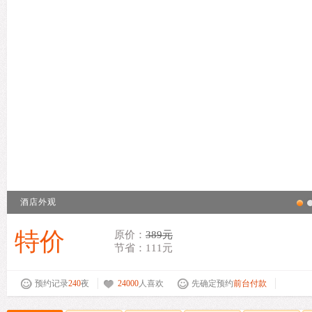
酒店外观
特价
原价：
389元
节省：111元
预约记录
240
夜
24000
人喜欢
先确定预约
前台付款