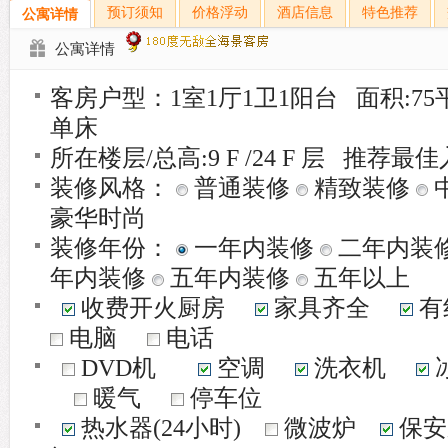
预订须知
价格浮动
酒店信息
特色推荐
公寓详情
公寓详情
客房户型：1室1厅1卫1阳台 面积:75平米
单床
所在楼层/总高:9 F /24 F 层 推荐最
装修风格：
普通装修
精致装修
豪华时尚
装修年份：
一年内装修
二年内装
年内装修
五年内装修
五年以上
收费开火厨房
家具齐全
有
电脑
电话
DVD机
空调
洗衣机
暖气
停车位
热水器(24小时)
微波炉
保