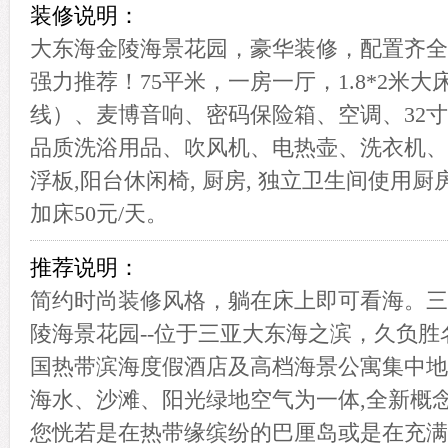
装修说明：
大东海金陵海景花园，豪华装修，配置齐全
强力推荐！75平米，一房一厅，1.8*2米
线）、麦博音响、密码保险箱、空调、32
品质洗浴用品、吹风机、电热壶、洗衣机、
浮板,阳台休闲椅, 厨房, 独立卫生间使用厨
加床50元/天。
推荐说明：
简约时尚装修风格，躺在床上即可看海。三亚
陵海景花园--位于三亚大东海之滨，久负胜
国热带滨海度假酒店及高档海景公寓集中地
海水、沙滩、阳光绿地空气为一体,全新概
您恍若是在热带缘缤纷的巴厘岛或是在充满