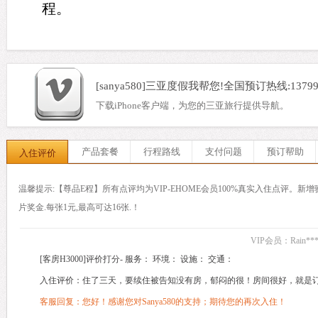
程。
[sanya580]三亚度假我帮您!全国预订热线:137993
下载iPhone客户端，为您的三亚旅行提供导航。
入住评价
产品套餐
行程路线
支付问题
预订帮助
入住评价
温馨提示:【尊品E程】所有点评均为VIP-EHOME会员100%真实入住点评。
新增
片奖金.每张1元,最高可达16张.！
VIP会员：Rain***
[客房H3000]评价打分-
服务：
环境：
设施：
交通：
入住评价：住了三天，要续住被告知没有房，郁闷的很！房间很好，就是
客服回复：
您好！感谢您对Sanya580的支持；期待您的再次入住！