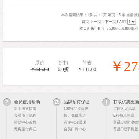
本次搜索结果：1条 共：1页 每页：5 条 当前状态
首页 上一页 1 下一页 LAST
本页面执行时间：5,003,056.000毫秒
￥27
原价
折扣
节省
￥445.00
6.0折
￥111.00
会员使用帮助
品牌预订保证
获取优惠更
新手图文指南
100%品质保障
订阅闪定风暴
会员预订流程
预订低价承诺
E程特惠热线
帮助中心首页
点评积分返现
尊品E程新浪微
无房赔付保证
会员口碑中心
尊品E程手机版